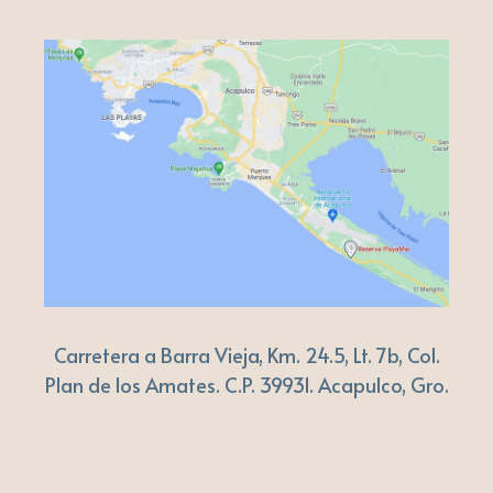
Carretera a Barra Vieja, Km. 24.5, Lt. 7b, Col.
Plan de los Amates. C.P. 39931. Acapulco, Gro.